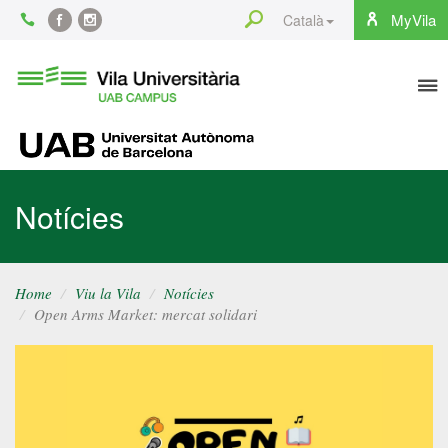
Content
Search
MyVila
Català
Facebook
Instagram
To
Vila
Universitària
na
UAB
UAB
Notícies
Home
Viu la Vila
Notícies
Open Arms Market: mercat solidari