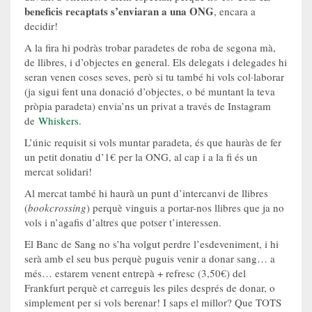
beneficis recaptats s’enviaran a una ONG
, encara a
decidir!
A la fira hi podràs trobar paradetes de roba de segona mà,
de llibres, i d’objectes en general. Els delegats i delegades hi
seran venen coses seves, però si tu també hi vols col·laborar
(ja sigui fent una donació d’objectes, o bé muntant la teva
pròpia paradeta) envia’ns un privat a través de Instagram
de
Whiskers
.
L’únic requisit si vols muntar paradeta, és que hauràs de fer
un petit donatiu d’1€ per la ONG, al cap i a la fi és un
mercat solidari!
Al mercat també hi haurà un punt d’intercanvi de llibres
(
bookcrossing
) perquè vinguis a portar-nos llibres que ja no
vols i n’agafis d’altres que potser t’interessen.
El Banc de Sang no s’ha volgut perdre l’esdeveniment, i hi
serà amb el seu bus perquè puguis venir a donar sang… a
més… estarem venent entrepà + refresc (3,50€) del
Frankfurt perquè et carreguis les piles després de donar, o
simplement per si vols berenar! I saps el millor? Que TOTS