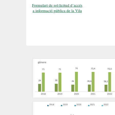
Formulari de sol·licitud d’accés
a informació pública de la Vila