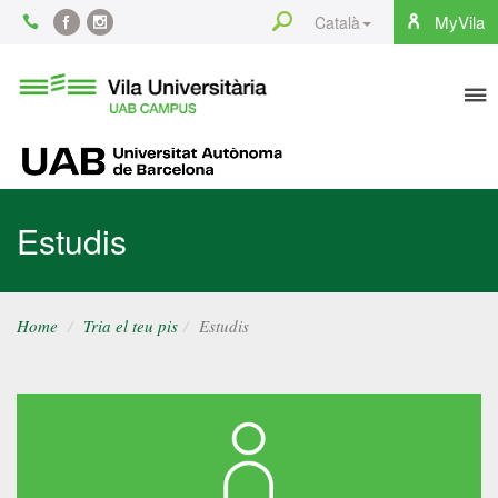
Content
Search
MyVila
Català
Facebook
Instagram
To
Vila
Universitària
na
UAB
UAB
Estudis
Home
Tria el teu pis
Estudis