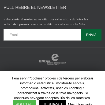
VULL REBRE EL NEWSLETTER
Subscriu·te al nostre newsletter per estar al dia de totes les
activitats i promocions que realitzem cada mes a la Vila.
ENVIA
Protecció de dades
Fem servir “cookies” pròpies i de tercers per elaborar
Avís legal
Privacy policy
informació estadística i mostrar-te serveis,
Sobre el web
promocions, activitats, notícies i contingut
Directori de la UAB
personalitzat a través de la teva navegació. Si
© 2026 Vila Universitària UAB Tots els drets reservats
continues navegant acceptes l’ús de les mateixes.
ACEPTAR
RECHAZAR
Més informació: