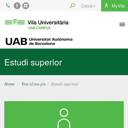
Content
Search
MyVila
Català
Facebook
Instagram
To
Vila
Universitària
na
UAB
UAB
Estudi superior
Home
Tria el teu pis
Estudi superior