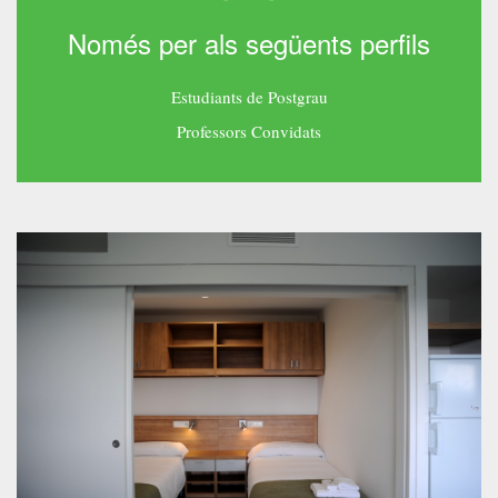
Només per als següents perfils
Estudiants de Postgrau
Professors Convidats