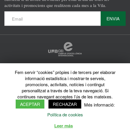
activitats i promocions que realitzem cada mes a la Vila.
ENVIA
Protecció de dades
Fem servir “cookies” pròpies i de tercers per elaborar
Avís legal
informació estadística i mostrar-te serveis,
Privacy policy
Sobre el web
promocions, activitats, notícies i contingut
Directori de la UAB
personalitzat a través de la teva navegació. Si
© 2026 Vila Universitària UAB Tots els drets reservats
continues navegant acceptes l’ús de les mateixes.
ACEPTAR
RECHAZAR
Més informació:
Política de cookies
Leer más