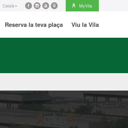
arch
MyVila
Català
Facebook
Instagram
YouTube
Maps
Reserva la teva plaça
Viu la Vila