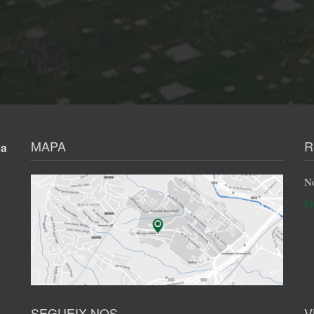
MAPA
R
ça
No
En
SEGUEIX-NOS
V