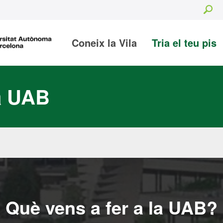
Se
Coneix la Vila
Tria el teu pis
la UAB
Què vens a fer a la UAB?