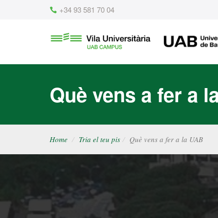
Content
+34 93 581 70 04
Vila
UAB
Universitària
UAB
Què vens a fer a 
Home
Tria el teu pis
Què vens a fer a la UAB