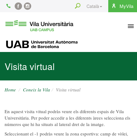
Content
Search
MyVila
Català
Facebook
Instagram
To
Vila
Universitària
na
UAB
UAB
Visita virtual
Home
Coneix la Vila
Visita virtual
En aquest visita vitual podràs veure els diferents espais de Vila
Universitària. Per poder accedir a les diferents àrees selecciona els
números que hi ha situats al lateral dret de la imatge.
Seleccionant el -1 podràs veure la zona esportiva: camp de vòlei,