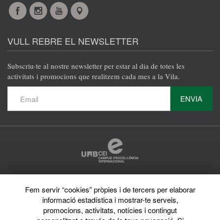
Facebook
Instagram
YouTube
Maps
VULL REBRE EL NEWSLETTER
Subscriu·te al nostre newsletter per estar al dia de totes les
activitats i promocions que realitzem cada mes a la Vila.
ENVIA
Protecció de dades
Fem servir “cookies” pròpies i de tercers per elaborar
Avís legal
informació estadística i mostrar-te serveis,
Privacy policy
Sobre el web
promocions, activitats, notícies i contingut
Directori de la UAB