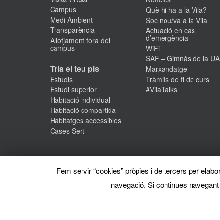
Campus
Què hi ha a la Vila?
Medi Ambient
Soc nou/va a la Vila
Transparència
Actuació en cas
d’emergència
Allotjament fora del
campus
WiFi
SAF – Gimnàs de la U
Tria el teu pis
Marxandatge
Estudis
Tràmits de fi de curs
Estudi superior
#VilaTalks
Habitació individual
Habitació compartida
Habitatges accessibles
Cases Sert
Fem servir “cookies” pròpies i de tercers per elabora
navegació. Si continues navegant