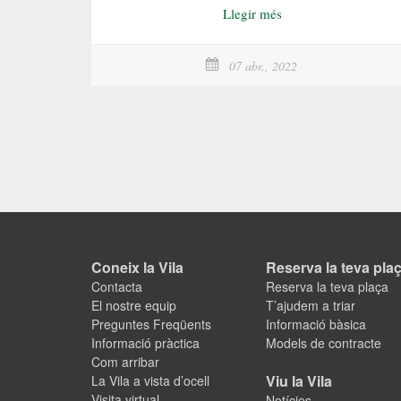
Llegir més
07 abr., 2022
Coneix la Vila
Reserva la teva pla
Contacta
Reserva la teva plaça
El nostre equip
T’ajudem a triar
Preguntes Freqüents
Informació bàsica
Informació pràctica
Models de contracte
Com arribar
Viu la Vila
La Vila a vista d’ocell
Visita virtual
Notícies