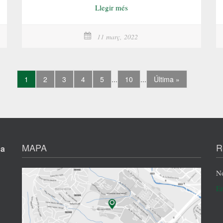
Llegir més
11 març, 2022
1
2
3
4
5
...
10
...
Última »
MAPA
R
ça
No
En