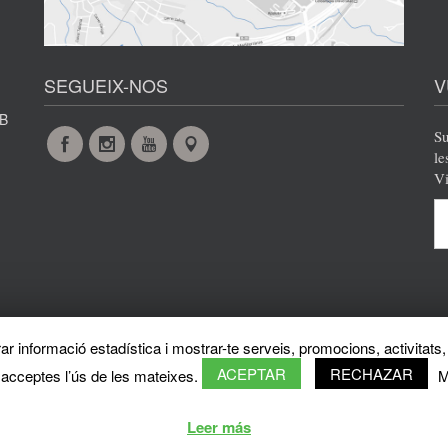
SEGUEIX-NOS
V
AB
Su
Facebook
Instagram
YouTube
Maps
le
Vi
r informació estadística i mostrar-te serveis, promocions, activitats, 
Protecció de dades
Avís legal
Privacy policy
Sobre el web
Directori de la UAB
ACEPTAR
RECHAZAR
 acceptes l’ús de les mateixes.
M
© 2026 Vila Universitària UAB Tots els drets reservats
Leer más