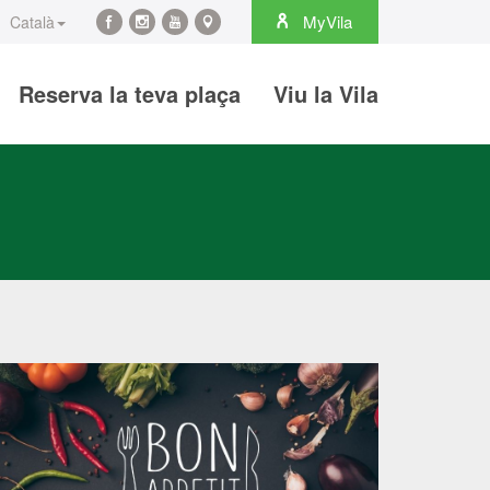
arch
MyVila
Català
Facebook
Instagram
YouTube
Maps
Reserva la teva plaça
Viu la Vila