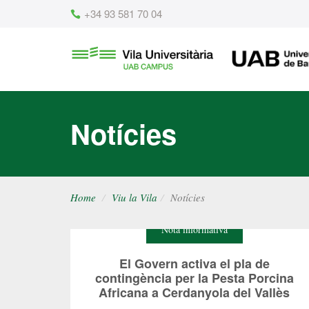
Content
+34 93 581 70 04
Vila
UAB
Universitària
UAB
Notícies
Home
Viu la Vila
Notícies
Nota informativa
El Govern activa el pla de
contingència per la Pesta Porcina
Africana a Cerdanyola del Vallès