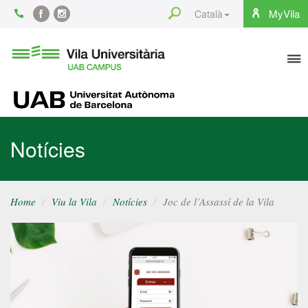
Content
Search
MyVila
Català
Facebook
Instagram
To
Vila
Universitària
na
UAB
UAB
Notícies
Home
Viu la Vila
Notícies
Joc de l’Assassí de la Vila