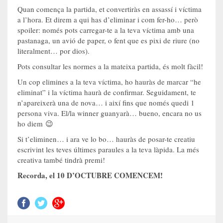
Quan comença la partida, et convertiràs en assassí i víctima
a l’hora. Et direm a qui has d’eliminar i com fer-ho… però
spoiler: només pots carregar-te a la teva víctima amb una
pastanaga, un avió de paper, o fent que es pixi de riure (no
literalment… por dios).
Pots consultar les normes a la mateixa partida, és molt fàcil!
Un cop elimines a la teva víctima, ho hauràs de marcar “he
eliminat” i la víctima haurà de confirmar. Seguidament, te
n’apareixerà una de nova… i així fins que només quedi 1
persona viva. El/la winner guanyarà… bueno, encara no us
ho diem 😉
Si t’eliminen… i ara ve lo bo… hauràs de posar-te creatiu
escrivint les teves últimes paraules a la teva làpida. La més
creativa també tindrà premi!
Recorda, el 10 D’OCTUBRE COMENCEM!