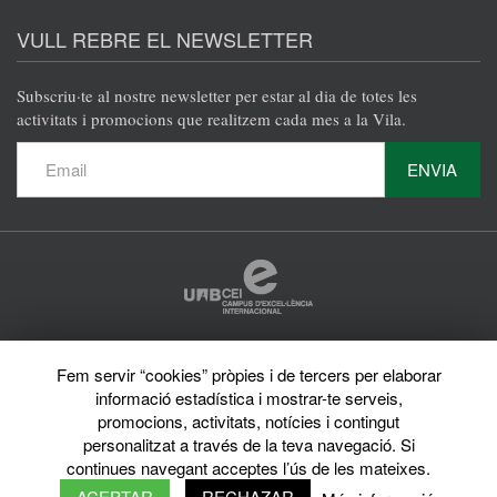
VULL REBRE EL NEWSLETTER
Subscriu·te al nostre newsletter per estar al dia de totes les
activitats i promocions que realitzem cada mes a la Vila.
ENVIA
Protecció de dades
Fem servir “cookies” pròpies i de tercers per elaborar
Avís legal
Privacy policy
informació estadística i mostrar-te serveis,
Sobre el web
promocions, activitats, notícies i contingut
Directori de la UAB
personalitzat a través de la teva navegació. Si
© 2026 Vila Universitària UAB Tots els drets reservats
continues navegant acceptes l’ús de les mateixes.
ACEPTAR
RECHAZAR