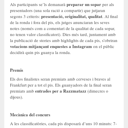
preparar un sopar
Als participants se’ls demanarà
per als
presentadors (una sola ració a compartir) que jutjaran
presentació, originalitat, qualitat
segons 3 criteris:
. Al final
de la ronda i fora del pis, els jutges anunciaran les seves
notes (només com a comentari de la qualitat de cada sopar,
no tenen valor classificatori). Dies més tard, juntament amb
la publicació de stories amb highlights de cada pis, s’obriran
votacions mitjançant enquestes a Instagram
on el públic
decidirà quin pis guanya la ronda.
Premis
Els dos finalistes seran premiats amb cerveses i braves al
Frankfurt per a tot el pis. Els guanyadors de la final seran
entrades per a Razzmatazz
premiats amb
(dimecres o
dijous).
Mecànica del concurs
A les classificatòries, cada pis disposarà d’uns 10 minuts: 7-