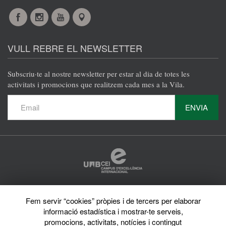
Facebook
Instagram
YouTube
Maps
VULL REBRE EL NEWSLETTER
Subscriu·te al nostre newsletter per estar al dia de totes les
activitats i promocions que realitzem cada mes a la Vila.
ENVIA
Protecció de dades
Fem servir “cookies” pròpies i de tercers per elaborar
Avís legal
Privacy policy
informació estadística i mostrar-te serveis,
Sobre el web
promocions, activitats, notícies i contingut