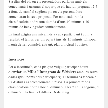
8 a dins del pis on els presentadors parlaran amb els
concursants i tastaran el sopar que els hauran preparat i 2-3
a fora, de camí al següent pis on els presentadors
comentaran la seva proposta. Per tant, cada ronda
classificatòria tindrà una durada d’uns 40 minuts + 10
minuts de benvinguda/acomiadament.
La final exigirà una mica més a cada participant i com a
resultat, el temps per pis pujarà fins als 15 minuts. El sopar
haurà de ser complet: entrant, plat principal i postres.
Inscripció
Per a inscriure’s, cada pis que vulgui participar haurà
enviar un MD a l’Instagram de Whiskers
d’
amb les seves
dades (pis i noms dels participants). El termini es tancarà el
27 d’abril i es seleccionaran 8 pisos. La primera ronda
classificatòria tindria lloc el dilluns 2 a les 21 h, la segona, el
dilluns 9, i la final, el dilluns 16 de maig.