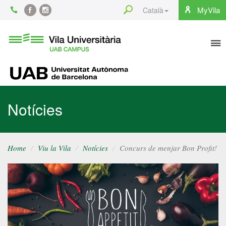
Content
Search
MyVila
Català
Facebook
Instagram
To
Vila
Universitària
na
UAB
UAB
Notícies
Home
Viu la Vila
Notícies
Concurs de menjar Bon Profit!