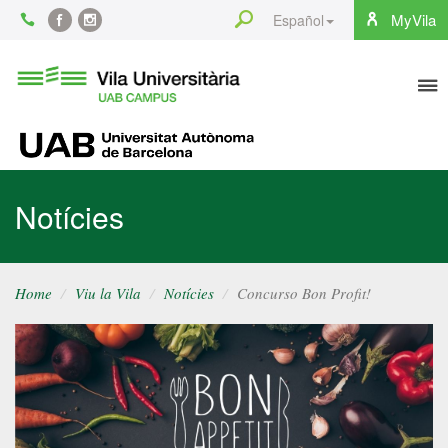
Content
Search
MyVila
Español
Facebook
Instagram
To
Vila
Universitària
na
UAB
UAB
Notícies
Home
Viu la Vila
Notícies
Concurso Bon Profit!