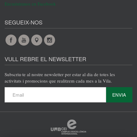
Encuéntranos en Facebook
SEGUEIX-NOS
Facebook
YouTube
Maps
Instagram
@es
@es
@es
@es
VULL REBRE EL NEWSLETTER
Subscriu·te al nostre newsletter per estar al dia de totes les
activitats i promocions que realitzem cada mes a la Vila.
ENVIA