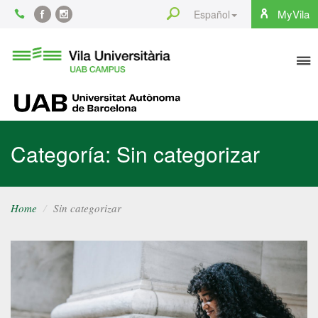
Content
Search
MyVila
Español
Facebook
Instagram
To
Vila
Universitària
na
UAB
UAB
Categoría: Sin categorizar
Home
Sin categorizar