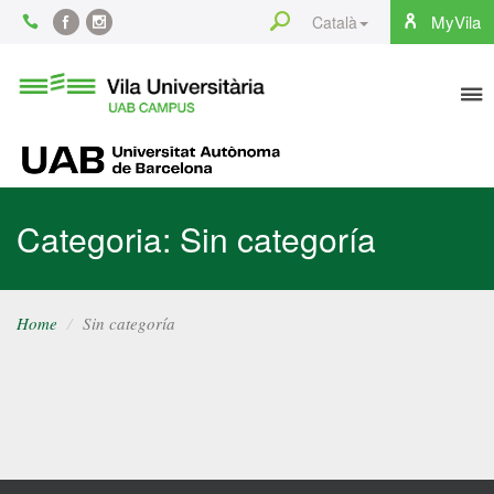
Content
Search
MyVila
Català
Facebook
Instagram
To
Vila
Universitària
na
UAB
UAB
Categoria: Sin categoría
Home
Sin categoría