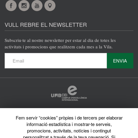
Facebook
Instagram
YouTube
Maps
VULL REBRE EL NEWSLETTER
Subscriu·te al nostre newsletter per estar al dia de totes les
activitats i promocions que realitzem cada mes a la Vila.
ENVIA
Protecció de dades
Fem servir “cookies” pròpies i de tercers per elaborar
Avís legal
Privacy policy
informació estadística i mostrar-te serveis,
Sobre el web
promocions, activitats, notícies i contingut
Directori de la UAB
personalitzat a través de la teva navegació. Si