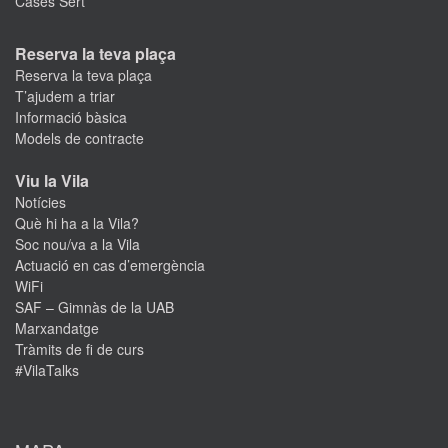
Cases Sert
Reserva la teva plaça
Reserva la teva plaça
T’ajudem a triar
Informació bàsica
Models de contracte
Viu la Vila
Notícies
Què hi ha a la Vila?
Soc nou/va a la Vila
Actuació en cas d’emergència
WiFi
SAF – Gimnàs de la UAB
Marxandatge
Tràmits de fi de curs
#VilaTalks