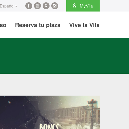
rch
MyVila
Español
Facebook
YouTube
Maps
Instagram
@es
@es
@es
@es
iso
Reserva tu plaza
Vive la Vila