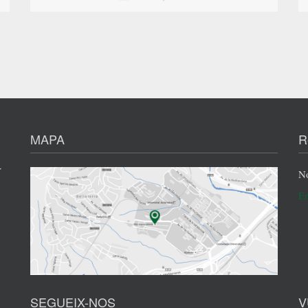
MAPA
R
r
No
En
SEGUEIX-NOS
V