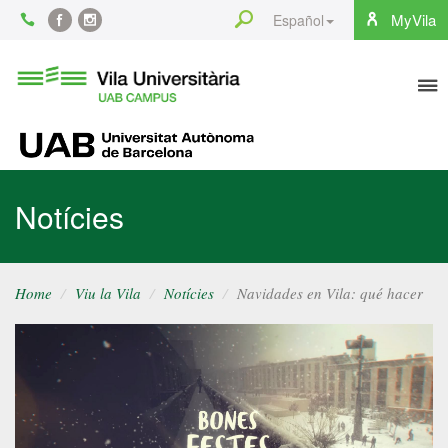
Content
Search
MyVila
Español
Facebook
Instagram
To
Vila
Universitària
na
UAB
UAB
Notícies
Home
Viu la Vila
Notícies
Navidades en Vila: qué hacer