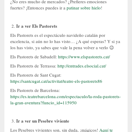
¿No eres mucho de mercados? ¿Prefieres emociones
fuertes? ¡Entonces puedes ir a
patinar sobre hielo
!
Ir a ver Els Pastorets
Els Pastorets es el espectáculo navideño catalán por
excelencia, si aún no lo has visto… ¿A qué esperas? Y si ya
los has visto, ya sabes que vale la pena volver a verlo 😉
Els Pastorets de Sabadell:
https://www.elspastorets.cat/
Els Pastorets de Terrassa:
http://entrades.elsocial.cat/
Els Pastorets de Sant Cugat:
https://santcugat.cat/activitat/teatre-els-pastorets86
Els Pastorets de Barcelona:
https://es.teatrebarcelona.com/espectaculo/la-roda-pastorets-
la-gran-aventura?funcio_id=115950
Ir a ver un Pesebre viviente
Los Pesebres vivientes son, sin duda, ¡mágicos!
Aquí te