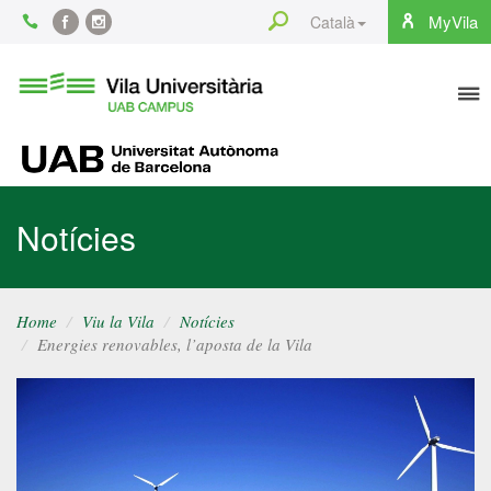
Content
Search
MyVila
Català
Facebook
Instagram
To
Vila
Universitària
na
UAB
UAB
Notícies
Home
Viu la Vila
Notícies
Energies renovables, l’aposta de la Vila