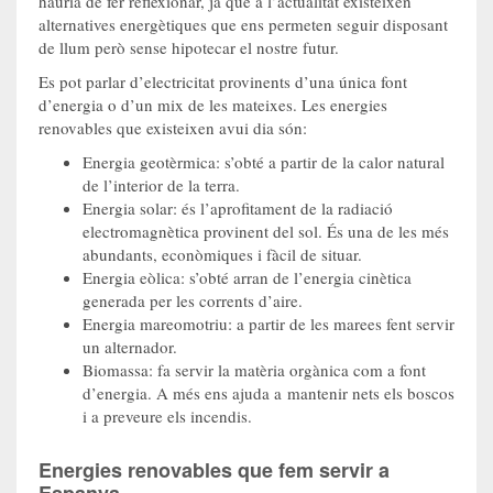
hauria de fer reflexionar, ja que a l’actualitat existeixen
alternatives energètiques que ens permeten seguir disposant
de llum però sense hipotecar el nostre futur.
Es pot parlar d’electricitat provinents d’una única font
d’energia o d’un mix de les mateixes. Les energies
renovables que existeixen avui dia són:
Energia geotèrmica: s’obté a partir de la calor natural
de l’interior de la terra.
Energia solar: és l’aprofitament de la radiació
electromagnètica provinent del sol. És una de les més
abundants, econòmiques i fàcil de situar.
Energia eòlica: s’obté arran de l’energia cinètica
generada per les corrents d’aire.
Energia mareomotriu: a partir de les marees fent servir
un alternador.
Biomassa: fa servir la matèria orgànica com a font
d’energia. A més ens ajuda a mantenir nets els boscos
i a preveure els incendis.
Energies renovables que fem servir a
Espanya