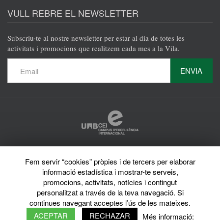
VULL REBRE EL NEWSLETTER
Subscriu·te al nostre newsletter per estar al dia de totes les
activitats i promocions que realitzem cada mes a la Vila.
ENVIA
Protecció de dades
Fem servir “cookies” pròpies i de tercers per elaborar
Avís legal
informació estadística i mostrar-te serveis,
Privacy policy
Sobre el web
promocions, activitats, notícies i contingut
Directori de la UAB
personalitzat a través de la teva navegació. Si
© 2026 Vila Universitària UAB Tots els drets reservats
continues navegant acceptes l’ús de les mateixes.
ACEPTAR
RECHAZAR
Més informació: