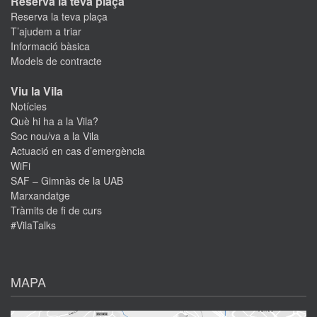
Reserva la teva plaça
Reserva la teva plaça
T’ajudem a triar
Informació bàsica
Models de contracte
Viu la Vila
Notícies
Què hi ha a la Vila?
Soc nou/va a la Vila
Actuació en cas d’emergència
WiFi
SAF – Gimnàs de la UAB
Marxandatge
Tràmits de fi de curs
#VilaTalks
MAPA