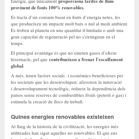
proporciona tarifes de llum
Energia, que únicament
provinent de fonts 100% renovables
.
Es tracta d’un consum basat en fonts d’energia netes, les
que produeixen un impacte molt baix o nul al medi ambient.
Es troben al planeta en una quantitat il·limitada o amb una
gran capacitat de regeneració pel no s’extingiran en el
temps.
El principal avantatge és que no emeten gasos d’efecte
contribueixen a frenar l’escalfament
hivernacle, pel que
global
.
A més, tenen factors socials i econòmics beneficioses per
les societats que les desenvolupen: afavoreix la innovació
i desenvolupament tecnològic, redueix la dependència dels
països sense reserves de combustibles fòsils (petroli o gas) i
estimula la creació de llocs de treball.
Quines energies renovables existeixen
Al llarg de la historia de la civilització, les energies més
utilitzades han sigut aquelles no renovables. El que ens