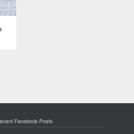
e
l si
llista
uan
 mes
ecent Facebook Posts
 de
sevol