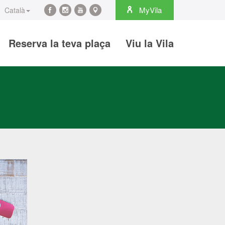
arch
MyVila
Català
Facebook
Instagram
YouTube
Maps
Reserva la teva plaça
Viu la Vila