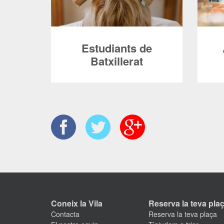
Estudiants de
Batxillerat
L’adjudicació de places es
Estu
realitzarà mitjançant una baremació
Cicl
en la que tenim en compte els
d
següents criteris, jeràrquicament
T
ordenats.
l’E
Coneix la Vila
Reserva la teva pla
Contacta
Reserva la teva plaça
D