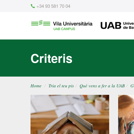
Content
+34 93 581 70 04
Vila
UAB
Universitària
UAB
Criteris
Home
Tria el teu pis
Què vens a fer a la UAB
G