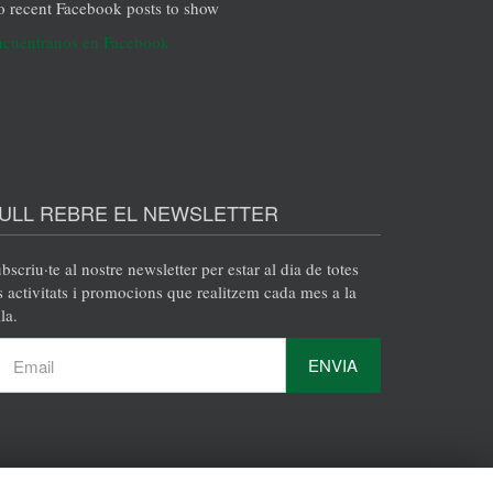
 recent Facebook posts to show
cuéntranos en Facebook
:
m
.
ULL REBRE EL NEWSLETTER
bscriu·te al nostre newsletter per estar al dia de totes
s activitats i promocions que realitzem cada mes a la
la.
ENVIA