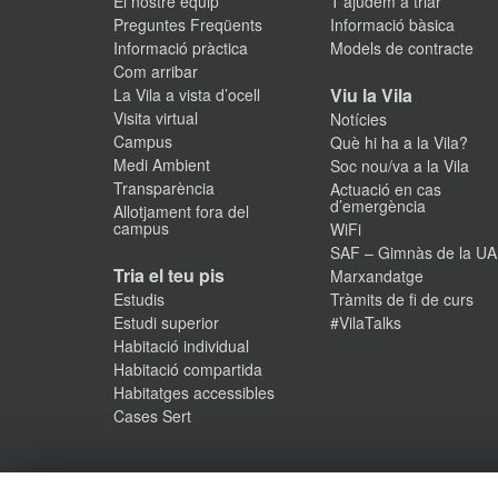
El nostre equip
T’ajudem a triar
MÉS INFORMACIÓ
su
Preguntes Freqüents
Informació bàsica
Informació pràctica
Models de contracte
Com arribar
Viu la Vila
La Vila a vista d’ocell
Visita virtual
Notícies
Campus
Què hi ha a la Vila?
Medi Ambient
Soc nou/va a la Vila
Transparència
Actuació en cas
d’emergència
Allotjament fora del
campus
WiFi
SAF – Gimnàs de la U
Tria el teu pis
Marxandatge
Estudis
Tràmits de fi de curs
Estudi superior
#VilaTalks
Habitació individual
Habitació compartida
Habitatges accessibles
Cases Sert