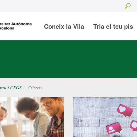
Se
Coneix la Vila
Tria el teu pis
rau i CFGS
Criteris