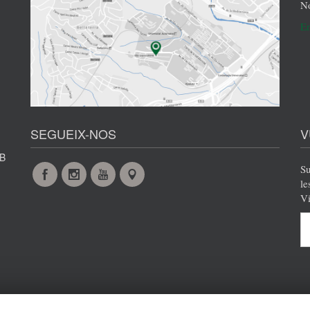
No
dubte, contacta’ns:
periors) i majors de 25 anys.
En
Tel.: 93 581 70 04 email
vila@vilauniversitaria.co
MÉS INFORMACIÓ
SEGUEIX-NOS
V
AB
Su
Facebook
Instagram
YouTube
Maps
le
Vi