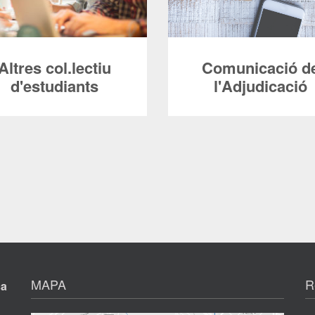
Altres col.lectiu
Comunicació d
d'estudiants
l'Adjudicació
diants de trasllat d’expedient,
T’enviarem un SMS i un emai
es Formatius de Grau Superior,
has estat admès. Si quedes en 
e l’Escola Universitària de
d’espera et contactarem q
urisme i Direcció Hotelera,
s’alliberi una plaça.
scola de Prevenció i Seguretat
L’horari d’oficina durant el
MAPA
R
Integral, l’Escola Superior
ça
d’agost és de 9 a 20 hores,
d’Arxivística i Gestió de
dilluns a divendres. Per qual
ocuments, la UAB (cursos