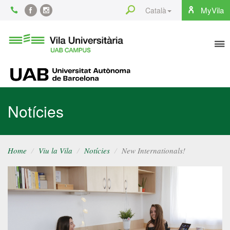
Content
Search
MyVila
Català
Facebook
Instagram
To
Vila
Universitària
na
UAB
UAB
Notícies
Home
Viu la Vila
Notícies
New Internationals!