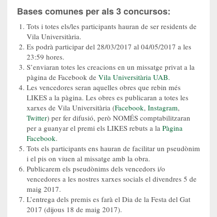
Bases comunes per als 3 concursos:
Tots i totes els/les participants hauran de ser residents de
Vila Universitària.
Es podrà participar del 28/03/2017 al 04/05/2017 a les
23:59 hores.
S’enviaran totes les creacions en un missatge privat a la
pàgina de Facebook de
Vila Universitària UAB.
Les vencedores seran aquelles obres que rebin més
LIKES a la pàgina. Les obres es publicaran a totes les
xarxes de Vila Universitària (
Facebook
,
Instagram
,
Twitter
) per fer difusió, però NOMÉS comptabilitzaran
per a guanyar el premi els LIKES rebuts a la
Pàgina
Facebook
.
Tots els participants ens hauran de facilitar un pseudònim
i el pis on viuen al missatge amb la obra.
Publicarem els pseudònims dels vencedors i/o
vencedores a les nostres xarxes socials el divendres 5 de
maig 2017.
L’entrega dels premis es farà el Dia de la Festa del Gat
2017 (dijous 18 de maig 2017).