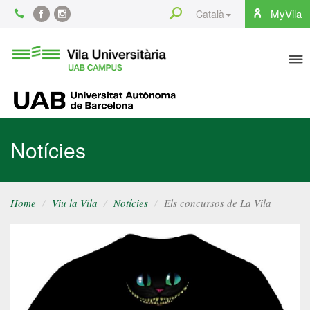
Content
Search
MyVila
Català
Facebook
Instagram
To
Vila
Universitària
na
UAB
UAB
Notícies
Home
Viu la Vila
Notícies
Els concursos de La Vila