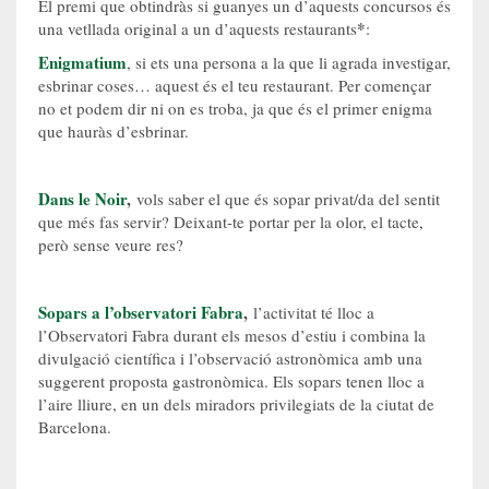
El premi que obtindràs si guanyes un d’aquests concursos és
*
una vetllada original a un d’aquests restaurants
:
Enigmatium
, si ets una persona a la que li agrada investigar,
esbrinar coses… aquest és el teu restaurant. Per començar
no et podem dir ni on es troba, ja que és el primer enigma
que hauràs d’esbrinar.
Dans le Noir
,
vols saber el que és sopar privat/da del sentit
que més fas servir? Deixant-te portar per la olor, el tacte,
però sense veure res?
Sopars a l’observatori Fabra
,
l’activitat té lloc a
l’Observatori Fabra durant els mesos d’estiu i combina la
divulgació científica i l’observació astronòmica amb una
suggerent proposta gastronòmica. Els sopars tenen lloc a
l’aire lliure, en un dels miradors privilegiats de la ciutat de
Barcelona.