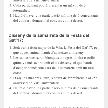
aniversari de Vila Universitària.
Cada participant podrà presentar un màxim de 3
fotografies.
Haurà d’haver una participació mínima de 6 concursants,
del contrari, donarem el concurs com a desert.
Disseny de la samarreta de la Festa del
Gat’17:
Serà per la festa major de la Vila, la Festa del Gat’17, pel
que aquest animal haurà d’aparèixer al disseny.
Les samarretes seran blanques o negres, podrà escollir
quina va més acord amb el teu disseny, el que haurà
d’ocupar només una cara de la samarreta amb un únic
color.
D’alguna manera (lliure) s’haurà de fer referència al 25è
aniversari de Vila Universitària.
Haurà d’haver una participació mínima de 6 concursants,
del contrari, donarem el concurs com a desert.
*Els sopars estaran valorats per un import de 50€ per