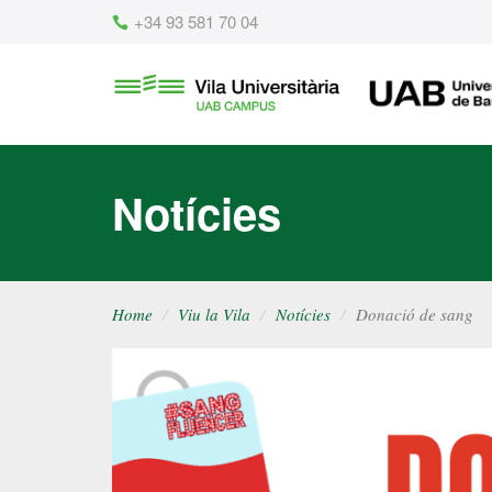
Content
+34 93 581 70 04
Vila
UAB
Universitària
UAB
Notícies
Home
Viu la Vila
Notícies
Donació de sang