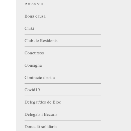
Art en viu
Bona causa
Claki
Club de Residents
Concursos
Consigna
Contracte d'estiu
Covid19
Delegat/des de Bloc
Delegats i Becaris
Donació solidària