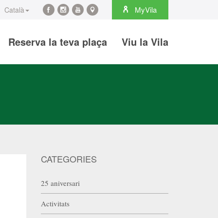
arch
MyVila
Català
Facebook
Instagram
YouTube
Maps
Reserva la teva plaça
Viu la Vila
CATEGORIES
25 aniversari
Activitats