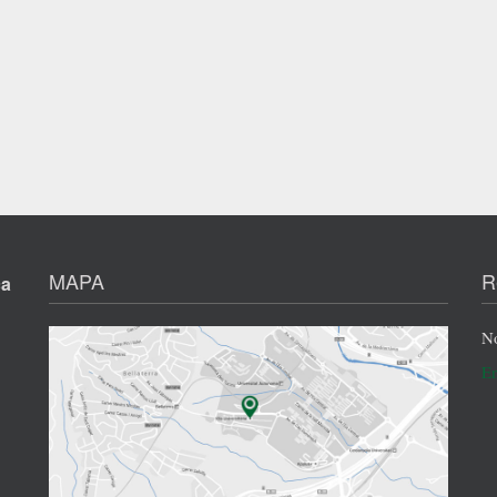
MAPA
R
ça
No
En