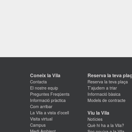
Coneix la Vila
Reserva la teva pla
Contacta
Reserva la teva plaça
El nostre equip
T’ajudem a triar
Preguntes Freqüents
Informació bàsica
Informació pràctica
Models de contracte
Com arribar
Viu la Vila
La Vila a vista d’ocell
Visita virtual
Notícies
Campus
Què hi ha a la Vila?
Medi Ambient
Soc nou/va a la Vila