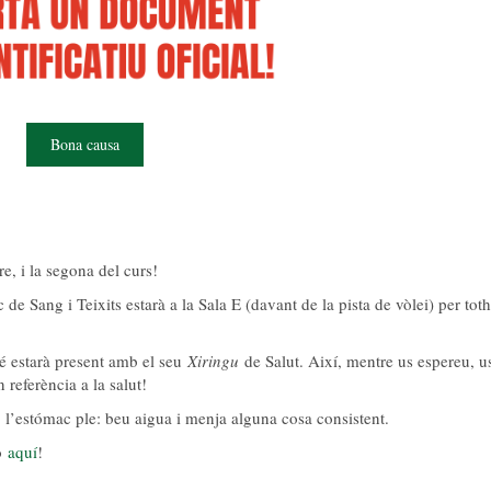
Bona causa
e, i la segona del curs!
 de Sang i Teixits estarà a la Sala E (davant de la pista de vòlei) per to
 estarà present amb el seu
Xiringu
de Salut. Així, mentre us espereu, u
referència a la salut!
 l’estómac ple: beu aigua i menja alguna cosa consistent.
ho
aquí
!