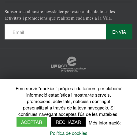
Subscriu·te al nostre newsletter per estar al dia de totes les
activitats i promocions que realitzem cada mes a la Vila.
ENVIA
Protecció de dades
Fem servir “cookies” pròpies i de tercers per elaborar
Avís legal
informació estadística i mostrar-te serveis,
Privacy policy
Sobre el web
promocions, activitats, notícies i contingut
Directori de la UAB
personalitzat a través de la teva navegació. Si
© 2026 Vila Universitària UAB Tots els drets reservats
continues navegant acceptes l’ús de les mateixes.
ACEPTAR
RECHAZAR
Més informació:
Política de cookies