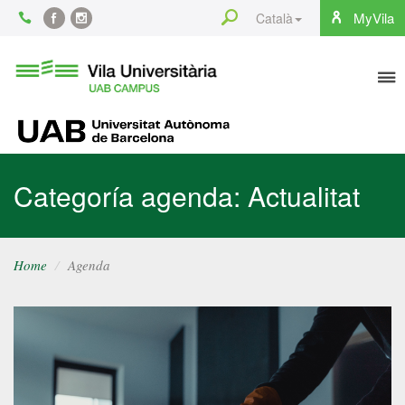
Content
Search
MyVila
Català
Facebook
Instagram
To
Vila
Universitària
na
UAB
UAB
Categoría agenda: Actualitat
Home
Agenda