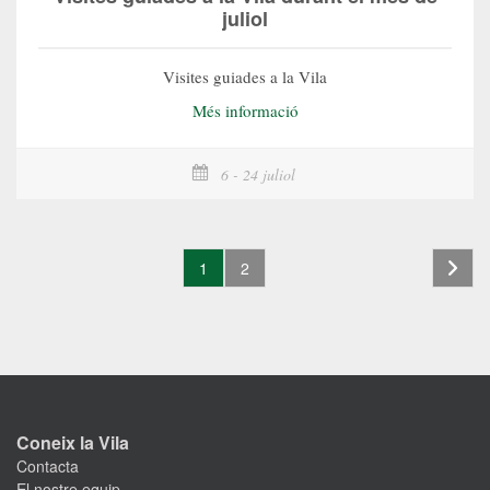
juliol
Visites guiades a la Vila
Més informació
6 - 24 juliol
1
2
Coneix la Vila
Contacta
El nostre equip