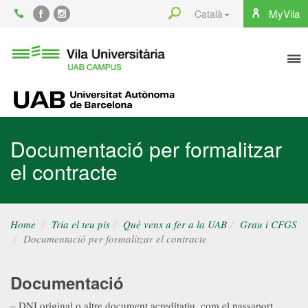
Content
Search
MyVila
Català
Facebook
Instagram
To
Vila
Universitària
na
UAB
UAB
Documentació per formalitzar
el contracte
Home
Tria el teu pis
Què vens a fer a la UAB
Grau i CFGS
Documentació per formalitzar el contracte
Documentació
– DNI original o altre document acreditatiu, com el passaport