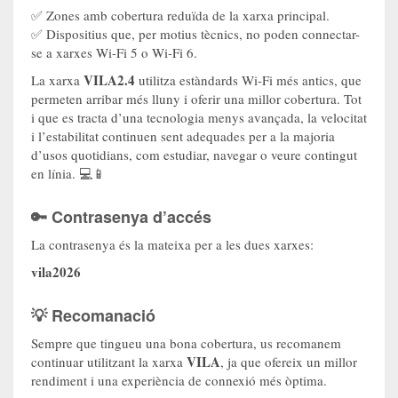
✅ Zones amb cobertura reduïda de la xarxa principal.
✅ Dispositius que, per motius tècnics, no poden connectar-
se a xarxes Wi-Fi 5 o Wi-Fi 6.
VILA2.4
La xarxa
utilitza estàndards Wi-Fi més antics, que
permeten arribar més lluny i oferir una millor cobertura. Tot
i que es tracta d’una tecnologia menys avançada, la velocitat
i l’estabilitat continuen sent adequades per a la majoria
d’usos quotidians, com estudiar, navegar o veure contingut
en línia. 💻📱
🔑 Contrasenya d’accés
La contrasenya és la mateixa per a les dues xarxes:
vila2026
💡 Recomanació
Sempre que tingueu una bona cobertura, us recomanem
VILA
continuar utilitzant la xarxa
, ja que ofereix un millor
rendiment i una experiència de connexió més òptima.