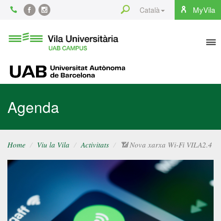
Content
Search
MyVila
Català
Facebook
Instagram
To
Vila
Universitària
na
UAB
UAB
Agenda
Home
Viu la Vila
Activitats
📶 Nova xarxa Wi-Fi VILA2.4