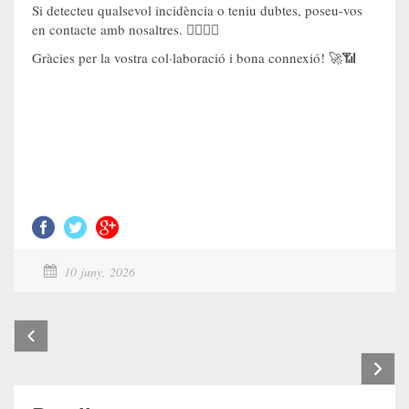
Si detecteu qualsevol incidència o teniu dubtes, poseu-vos
en contacte amb nosaltres. 🙋‍♀️🙋‍♂️
Gràcies per la vostra col·laboració i bona connexió! 🚀📶
10 juny, 2026