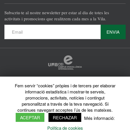
Subscriu·te al nostre newsletter per estar al dia de totes les
activitats i promocions que realitzem cada mes a la Vila.
ENVIA
Protecció de dades
Fem servir “cookies” pròpies i de tercers per elaborar
Avís legal
Privacy policy
informació estadística i mostrar-te serveis,
Sobre el web
promocions, activitats, notícies i contingut
Directori de la UAB
personalitzat a través de la teva navegació. Si
© 2026 Vila Universitària UAB Tots els drets reservats
continues navegant acceptes l’ús de les mateixes.
ACEPTAR
RECHAZAR
Més informació:
Política de cookies