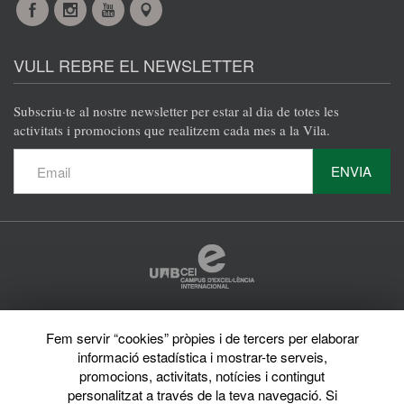
Facebook
Instagram
YouTube
Maps
VULL REBRE EL NEWSLETTER
Subscriu·te al nostre newsletter per estar al dia de totes les
activitats i promocions que realitzem cada mes a la Vila.
ENVIA
Protecció de dades
Fem servir “cookies” pròpies i de tercers per elaborar
Avís legal
informació estadística i mostrar-te serveis,
Privacy policy
Sobre el web
promocions, activitats, notícies i contingut
Directori de la UAB
personalitzat a través de la teva navegació. Si