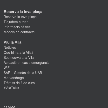
Reserva la teva plaça
Reserva la teva plaça
T’ajudem a triar
Informació bàsica
Models de contracte
Viu la Vila
Notícies
Què hi ha a la Vila?
Soc nou/va a la Vila
Actuació en cas d’emergència
WiFi
SAF – Gimnàs de la UAB
Marxandatge
Tràmits de fi de curs
#VilaTalks
MAPA