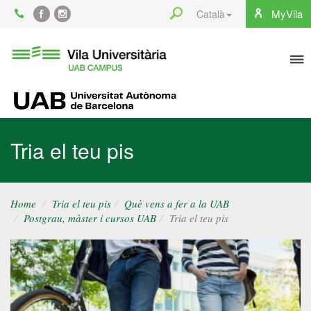
Content
Search
MyVila
Català
Facebook
Instagram
To
Vila
Universitària
na
UAB
UAB
Tria el teu pis
Home
Tria el teu pis
Què vens a fer a la UAB
Postgrau, màster i cursos UAB
Tria el teu pis