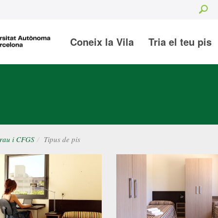
Se
Coneix la Vila
Tria el teu pis
rau i CFGS
Tipus de pis