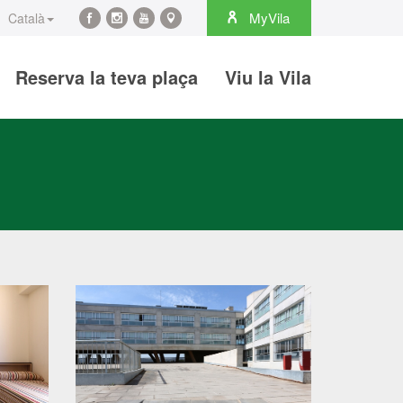
arch
MyVila
Català
Facebook
Instagram
YouTube
Maps
Reserva la teva plaça
Viu la Vila