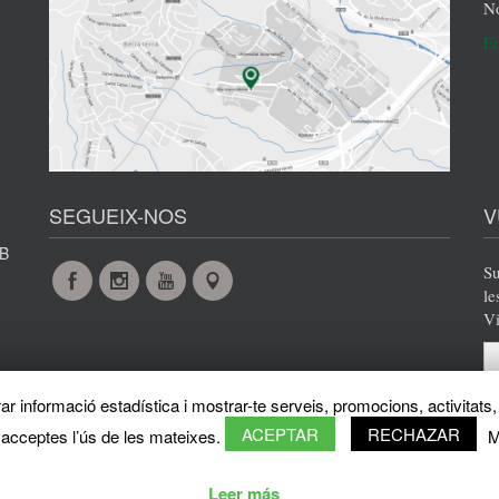
No
En
SEGUEIX-NOS
V
AB
Su
Facebook
Instagram
YouTube
Maps
le
Vi
r informació estadística i mostrar-te serveis, promocions, activitats, 
ACEPTAR
RECHAZAR
 acceptes l’ús de les mateixes.
M
Leer más