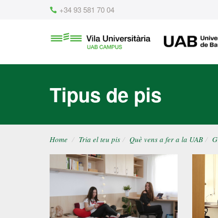
Content
+34 93 581 70 04
Vila
UAB
Universitària
UAB
Tipus de pis
Home
Tria el teu pis
Què vens a fer a la UAB
G