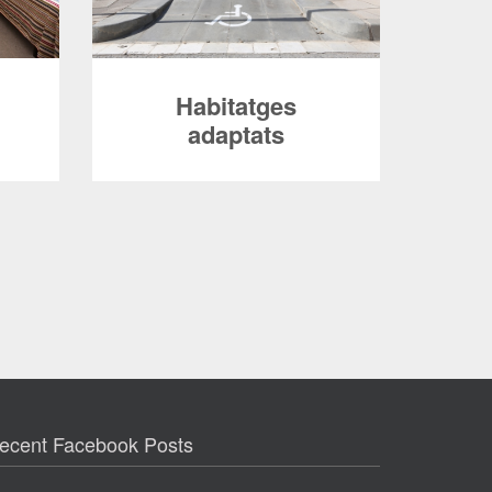
Habitatges
adaptats
tir
Disposem de pisos adaptats per a
 de 2,
persones amb necessitats especials.
L’allotjament pot ser en habitació
doble o individual en pisos
compartits amb altres estudiants.
ecent Facebook Posts