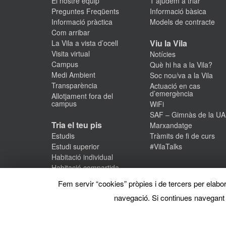
VEURE
El nostre equip
T’ajudem a triar
Preguntes Freqüents
Informació bàsica
Informació pràctica
Models de contracte
Com arribar
Viu la Vila
La Vila a vista d’ocell
Visita virtual
Notícies
Campus
Què hi ha a la Vila?
Medi Ambient
Soc nou/va a la Vila
Transparència
Actuació en cas
d’emergència
Allotjament fora del
campus
WiFi
SAF – Gimnàs de la U
Tria el teu pis
Marxandatge
Estudis
Tràmits de fi de curs
Estudi superior
#VilaTalks
Habitació individual
Habitació compartida
Habitatges accessibles
Fem servir “cookies” pròpies i de tercers per elabora
Cases Sert
navegació. Si continues navegant