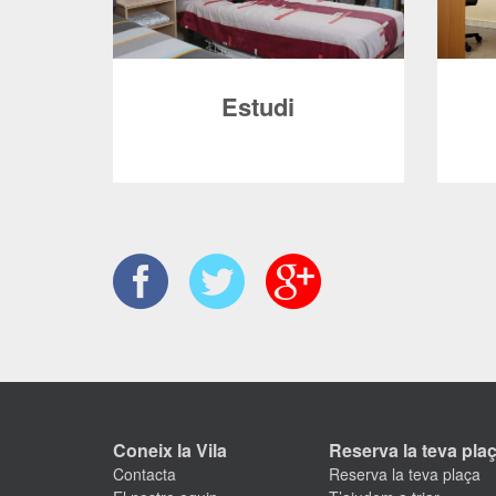
Estudi
Pisos distribuïts en un sol ambient
Hab
totalment equipats.
co
Es poden reservar en modalitat
individual o compartida.
Coneix la Vila
Reserva la teva pla
Contacta
Reserva la teva plaça