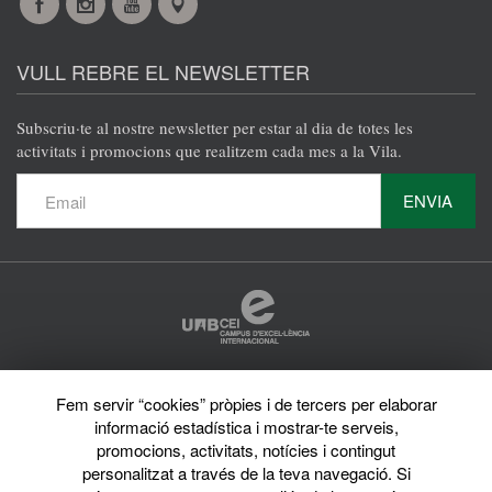
Facebook
Instagram
YouTube
Maps
VULL REBRE EL NEWSLETTER
Subscriu·te al nostre newsletter per estar al dia de totes les
activitats i promocions que realitzem cada mes a la Vila.
ENVIA
Protecció de dades
Fem servir “cookies” pròpies i de tercers per elaborar
Avís legal
informació estadística i mostrar-te serveis,
Privacy policy
Sobre el web
promocions, activitats, notícies i contingut
Directori de la UAB
personalitzat a través de la teva navegació. Si
© 2026 Vila Universitària UAB Tots els drets reservats