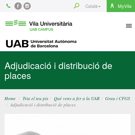
Content
Search
MyVila
Català
Facebook
Instagram
To
Vila
Universitària
na
UAB
UAB
Adjudicació i distribució de
places
Home
Tria el teu pis
Què vens a fer a la UAB
Grau i CFGS
Adjudicació i distribució de places