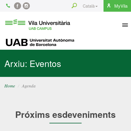
Content
Search
MyVila
Català
Facebook
Instagram
To
Vila
Universitària
na
UAB
UAB
Arxiu: Eventos
Home
Agenda
Próxims esdeveniments