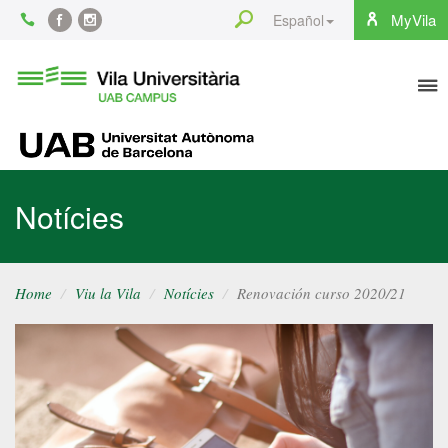
Content
Search
MyVila
Español
Facebook
Instagram
To
Vila
Universitària
na
UAB
UAB
Notícies
Home
Viu la Vila
Notícies
Renovación curso 2020/21