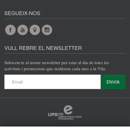
SEGUEIX-NOS
Facebook
YouTube
Maps
Instagram
@es
@es
@es
@es
VULL REBRE EL NEWSLETTER
Subscriu·te al nostre newsletter per estar al dia de totes les
activitats i promocions que realitzem cada mes a la Vila.
ENVIA