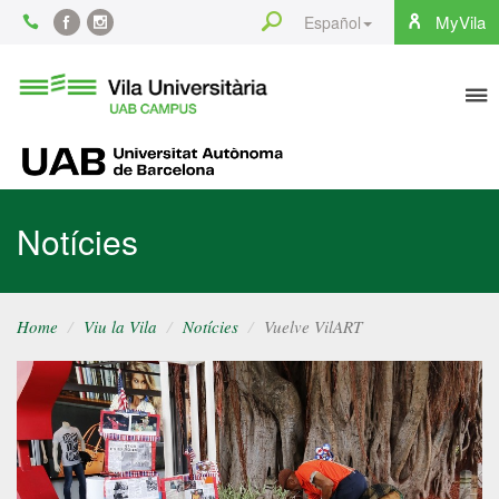
Content
Search
MyVila
Español
Facebook
Instagram
To
Vila
Universitària
na
UAB
UAB
Notícies
Home
Viu la Vila
Notícies
Vuelve VilART