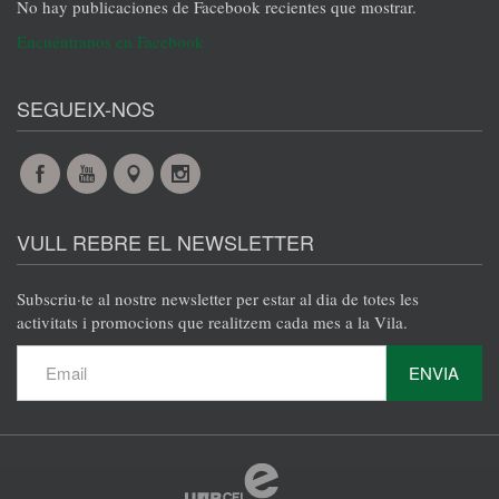
No hay publicaciones de Facebook recientes que mostrar.
Encuéntranos en Facebook
SEGUEIX-NOS
Facebook
YouTube
Maps
Instagram
@es
@es
@es
@es
VULL REBRE EL NEWSLETTER
Subscriu·te al nostre newsletter per estar al dia de totes les
activitats i promocions que realitzem cada mes a la Vila.
ENVIA