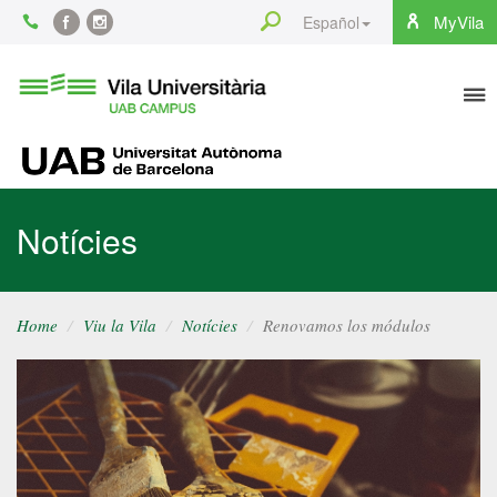
Content
Search
MyVila
Español
Facebook
Instagram
To
Vila
Universitària
na
UAB
UAB
Notícies
Home
Viu la Vila
Notícies
Renovamos los módulos