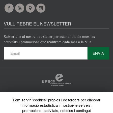
Facebook
YouTube
Maps
Instagram
@es
@es
@es
@es
VULL REBRE EL NEWSLETTER
Subscriu·te al nostre newsletter per estar al dia de totes les
activitats i promocions que realitzem cada mes a la Vila.
ENVIA
Protecció de dades
Fem servir “cookies” pròpies i de tercers per elaborar
Avís legal
Privacy policy
informació estadística i mostrar-te serveis,
Sobre el web
promocions, activitats, notícies i contingut
Directori de la UAB