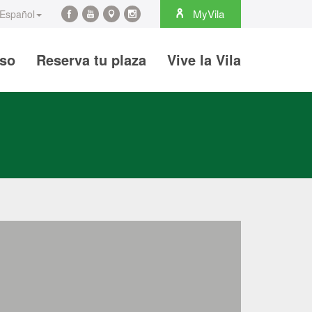
rch
MyVila
Español
Facebook
YouTube
Maps
Instagram
@es
@es
@es
@es
iso
Reserva tu plaza
Vive la Vila