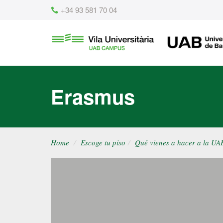
Content
+34 93 581 70 04
Vila
UAB
Universitària
UAB
Erasmus
Home
Escoge tu piso
Qué vienes a hacer a la UA