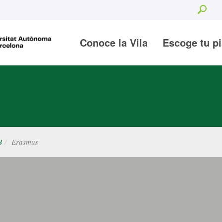
Sea
Conoce la Vila
Escoge tu p
B
Erasmus