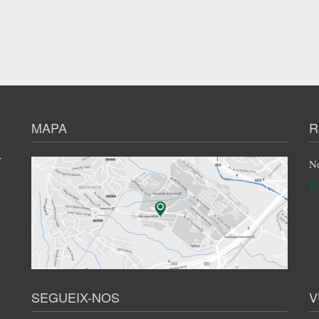
ila Universitària pone a tu
Para poder pagar el alquiler d
cio una gran variedad de pisos
Universitària necesitaras facili
instalaciones adaptados a tus
número de cuenta español (a 
necesidades.
que seas de uno de los países 
Zona SEPA) o bien pagarlo to
MAPA
R
una vez a tu llegada.
MÁS INFORMACIÓN
r
No
MÁS INFORMACIÓN
En
SEGUEIX-NOS
V