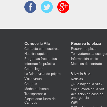
Las estancias de los estudiantes de
V
intercambio están pensadas para
servi
adaptarse a vuestros programas y a
e 
la duración de estos.
Conoce la Vila
Reserva tu plaza
Contacta con nosotros
Reserva tu plaza
MÁS INFORMACIÓN
Nuestro equipo
Te ayudamos a escoge
Preguntas frecuentes
Información básica
Información práctica
Modelos de contrato
Cómo llegar
Vive la Vila
La Vila a vista de pájaro
Visita virtual
Noticias
Campus
¿Qué hay en la Vila?
Medio ambiente
Soy nuevo/a en la Vila
Transparencia
Actuación en caso de
emergencia
Alojamiento fuera del
Campus
WiFi