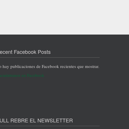
e Vila
tar un
no ser
de la
do de
ecent Facebook Posts
 hay publicaciones de Facebook recientes que mostrar.
cuéntranos en Facebook
ULL REBRE EL NEWSLETTER