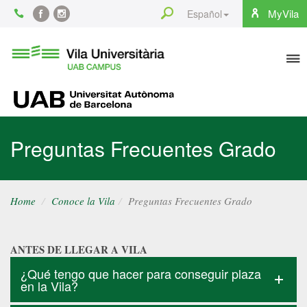
Content
Search
MyVila
Español
Facebook
Instagram
To
Vila
Universitària
na
UAB
UAB
Preguntas Frecuentes Grado
Home
Conoce la Vila
Preguntas Frecuentes Grado
ANTES DE LLEGAR A VILA
¿Qué tengo que hacer para conseguir plaza
en la Vila?