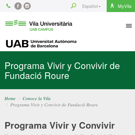
Content
Search
MyVila
Español
Facebook
Instagram
To
Vila
Universitària
na
UAB
UAB
Programa Vivir y Convivir de
Fundació Roure
Home
Conoce la Vila
Programa Vivir y Convivir de Fundació Roure
Programa Vivir y Convivir