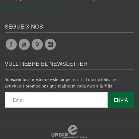
Encuéntranos en Facebook
SEGUEIX-NOS
Facebook
YouTube
Maps
Instagram
@es
@es
@es
@es
VULL REBRE EL NEWSLETTER
Subscriu·te al nostre newsletter per estar al dia de totes les
activitats i promocions que realitzem cada mes a la Vila.
ENVIA