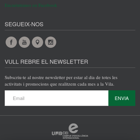
Encuéntranos en Facebook
SEGUEIX-NOS
Facebook
YouTube
Maps
Instagram
@es
@es
@es
@es
VULL REBRE EL NEWSLETTER
Subscriu·te al nostre newsletter per estar al dia de totes les
activitats i promocions que realitzem cada mes a la Vila.
ENVIA