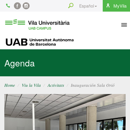
Content
Search
MyVila
Español
Facebook
Instagram
To
Vila
Universitària
na
UAB
UAB
Agenda
Home
Viu la Vila
Activitats
Inauguración Sala Orió