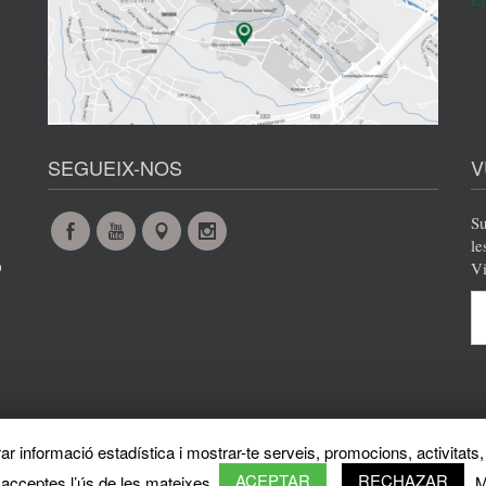
SEGUEIX-NOS
V
Su
Facebook
YouTube
Maps
Instagram
le
o
Vi
@es
@es
@es
@es
r informació estadística i mostrar-te serveis, promocions, activitats, 
Protecció de dades
Avís legal
Privacy policy
Sobre el web
Directori de la UAB
ACEPTAR
RECHAZAR
 acceptes l’ús de les mateixes.
M