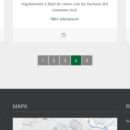
regularizará a final de curso con las facturas del
consumo real.
Més informació
1
2
3
4
5
MAPA
R
r
No
En