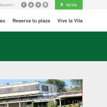
rch
MyVila
Español
Facebook
YouTube
Maps
Instagram
@es
@es
@es
@es
iso
Reserva tu plaza
Vive la Vila