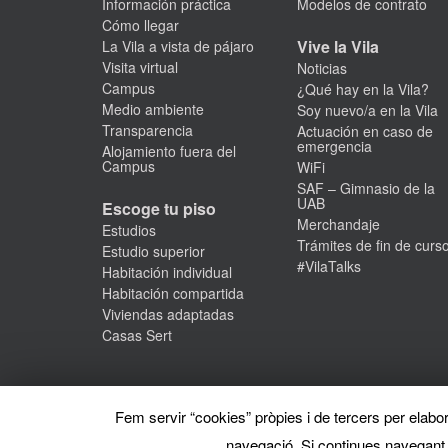
Información práctica
Modelos de contrato
Cómo llegar
Vive la Vila
La Vila a vista de pájaro
Visita virtual
Noticias
Campus
¿Qué hay en la Vila?
Medio ambiente
Soy nuevo/a en la Vila
Transparencia
Actuación en caso de
emergencia
Alojamiento fuera del
Campus
WiFi
SAF – Gimnasio de la
UAB
Escoge tu piso
Merchandaje
Estudios
Trámites de fin de curs
Estudio superior
#VilaTalks
Habitación individual
Habitación compartida
Viviendas adaptadas
Casas Sert
Fem servir “cookies” pròpies i de tercers per elabora
navegació. Si continues navegant