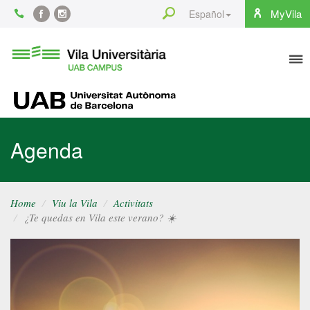
Content
Search
MyVila
Español
Facebook
Instagram
To
Vila
Universitària
na
UAB
UAB
Agenda
Home
Viu la Vila
Activitats
¿Te quedas en Vila este verano? ☀️