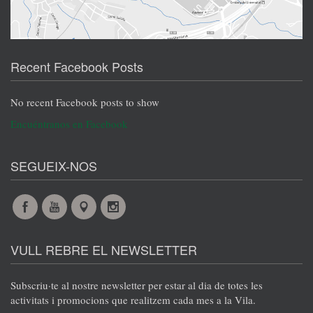
Recent Facebook Posts
No recent Facebook posts to show
Encuéntranos en Facebook
SEGUEIX-NOS
Facebook
YouTube
Maps
Instagram
@en
@en
@en
@en
VULL REBRE EL NEWSLETTER
Subscriu·te al nostre newsletter per estar al dia de totes les
activitats i promocions que realitzem cada mes a la Vila.