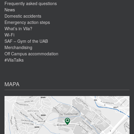
Frequently asked questions
News
Domestic accidents
Emergency action steps
What’s in Vila?
Wi-Fi
SAF – Gym of the UAB
Merchandising
Off Campus accommodation
#VilaTalks
MAPA