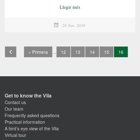
Llegir més
28 Jun, 2016
« Primera
...
12
13
14
15
16
Get to know the Vila
Contact us
Our team
Frequently asked questions
Practical information
A bird’s eye view of the Vila
Virtual tour