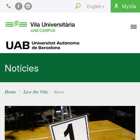
Content
Search
MyVila
English
Facebook
Instagram
To
Vila
Universitària
na
UAB
UAB
Notícies
Home
Live the Vila
News